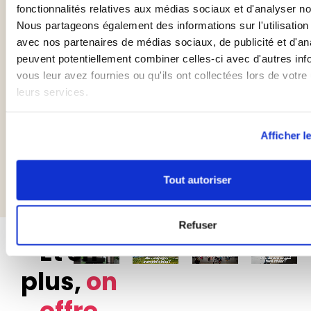
Sur le site
Sur les réseaux
e-commerce
sociaux
Découvrir le métier
Être appelé.e ➡️
Et en
plus,
on
offre