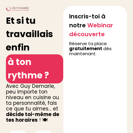
Inscris-toi à
Et si tu
notre
Webinar
travaillais
découverte
Réserve ta place
enfin
gratuitement
dès
maintenant.
à ton
rythme ?
Avec Guy Demarle,
peu importe ton
niveau en cuisine ou
ta personnalité, fais
ce que tu aimes… et
décide toi-même de
tes horaires
! 🍽️