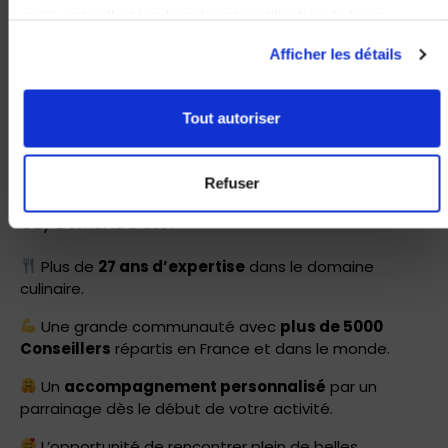
qu'ils ont collectées lors de votre utilisation de leurs
services.
Afficher les détails
Tout autoriser
Refuser
Guy Demarle c’est :
Plus de
27 ans d’expertise
dans le domaine
culinaire.
Une grande communauté avec
plus de 5000
Conseillers
répartis en France et dans le monde.
Un
accompagnement personnalisé
par un
parrainage dès le début de votre activité.
L’opportunité de rencontrer plein de belles