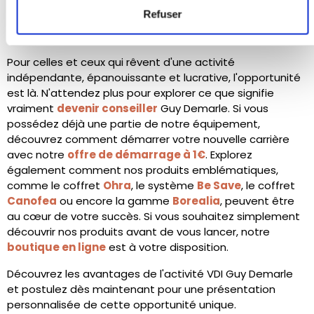
un revenu d'appoint, notre modèle est fait pour vous. Le
Refuser
Guy Demarle recrutement
est une invitation à
réinventer votre parcours professionnel.
Pour celles et ceux qui rêvent d'une activité
indépendante, épanouissante et lucrative, l'opportunité
est là. N'attendez plus pour explorer ce que signifie
vraiment
devenir conseiller
Guy Demarle. Si vous
possédez déjà une partie de notre équipement,
découvrez comment démarrer votre nouvelle carrière
avec notre
offre de démarrage à 1€
. Explorez
également comment nos produits emblématiques,
comme le coffret
Ohra
, le système
Be Save
, le coffret
Canofea
ou encore la gamme
Borealia
, peuvent être
au cœur de votre succès. Si vous souhaitez simplement
découvrir nos produits avant de vous lancer, notre
boutique en ligne
est à votre disposition.
Découvrez les avantages de l'activité VDI Guy Demarle
et postulez dès maintenant pour une présentation
personnalisée de cette opportunité unique.