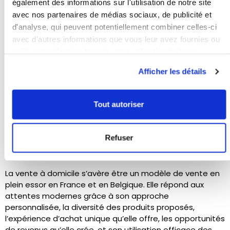
également des informations sur l'utilisation de notre site
avec nos partenaires de médias sociaux, de publicité et
Utilisation des
médias sociaux
d'analyse, qui peuvent potentiellement combiner celles-ci
avec d'autres informations que vous leur avez fournies ou
Les
réseaux sociaux
jouent un rôle essentiel dans la
qu'ils ont collectées lors de votre utilisation de leurs
promotion et la popularisation de la vente à domicile. Ils
services.
Afficher les détails
offrent aux vendeurs une plateforme pour atteindre un
large public, partager des témoignages, et organiser
des
événements virtuels
, permettant de développer la
Tout autoriser
clientèle.
Refuser
Conclusion
La vente à domicile s’avère être un modèle de vente en
plein essor en France et en Belgique. Elle répond aux
attentes modernes grâce à son approche
personnalisée, la diversité des produits proposés,
l’expérience d’achat unique qu’elle offre, les opportunités
de revenus qu’elle crée, et son utilisation efficace des