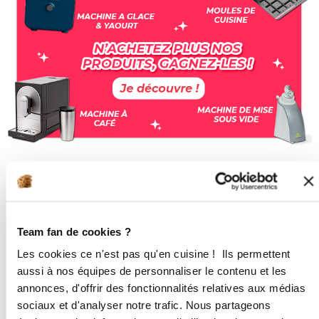
Opportunités
de revenus supplémentaires
Team fan de cookies ?
La vente à domicile attire ceux qui recherchent une
source de revenus
flexible
. Elle offre la possibilité de
Les cookies ce n'est pas qu'en cuisine ! Ils permettent
gérer son propre emploi du temps, de travailler de chez
aussi à nos équipes de personnaliser le contenu et les
soi et de contrôler ses revenus en fonction de l’effort
annonces, d'offrir des fonctionnalités relatives aux médias
fourni.
sociaux et d'analyser notre trafic. Nous partageons